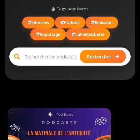
Tags populaires
Interview
Podcast
Emission
Reportage
LaPetiteLiberte
Rechercher