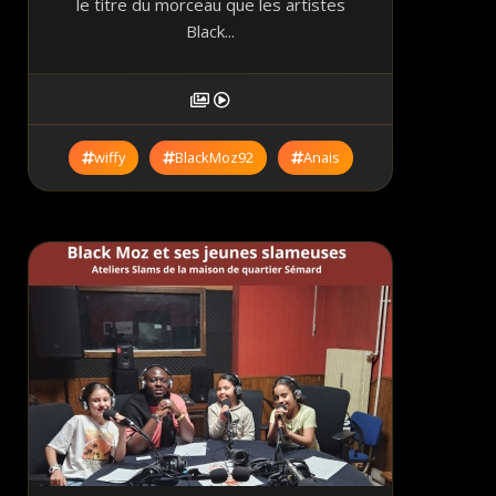
le titre du morceau que les artistes
Black...
wiffy
BlackMoz92
Anais