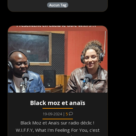
Aucun Tag
Black moz et anaïs
19-09-2024 |
5
Black Moz et Anaïs sur radio déclic !
W.I.F.F.Y, What I'm Feeling For You, c'est