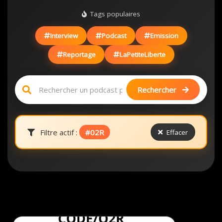
Tags populaires
Interview
Podcast
Emission
Reportage
LaPetiteLiberte
Rechercher
Filtre actif :
#02R
Effacer