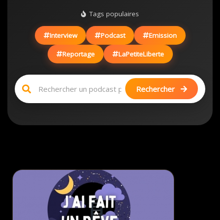
Tags populaires
Interview
Podcast
Emission
Reportage
LaPetiteLiberte
Rechercher