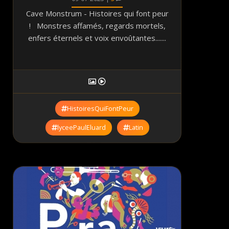
Cave Monstrum - Histoires qui font peur
! Monstres affamés, regards mortels,
enfers éternels et voix envoûtantes.......
HistoiresQuiFontPeur
lyceePaulEluard
Latin