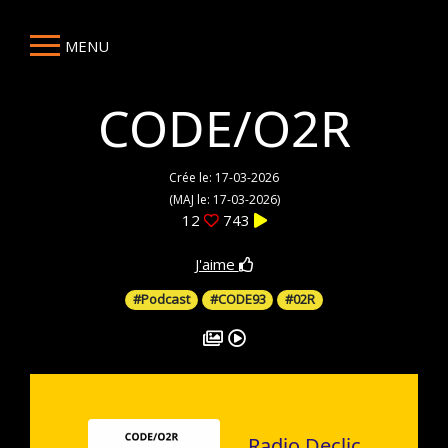
MENU
CODE/O2R
Crée le: 17-03-2026
(MAJ le: 17-03-2026)
12
743
J'aime
#Podcast
#CODE93
#02R
Radio Declic