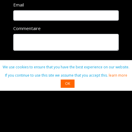
Email
Commentaire
Commenter
We use cookies to ensure that you have the best experience on our website.
If you continue to use this site we assume that you accept this.
learn more
OK
Contact
01 49 40 01 90
radiodeclic@gmail.com