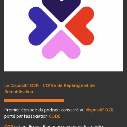
Previous
Next
Le Dispositif O2R - L'Offre de Repèrage et de
Remobilisation
Premier épisode du podcast consacré au
dispositif O2R
,
porté par l'association
CODE
O2R
est un dispositif pour accompagner les publics