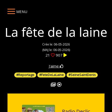
MENU
La fête de la laine
Crée le: 06-05-2026
(MAJ le: 06-05-2026)
21
907
J'aime
#Reportage
#FeteDeLaLaine
#SeineSaintDenis
Radio Declic