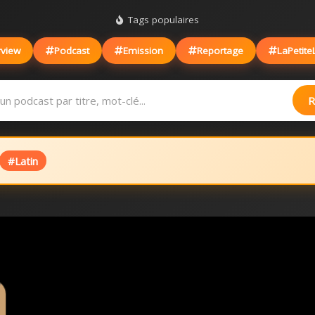
Tags populaires
rview
Podcast
Emission
Reportage
LaPetite
R
#Latin