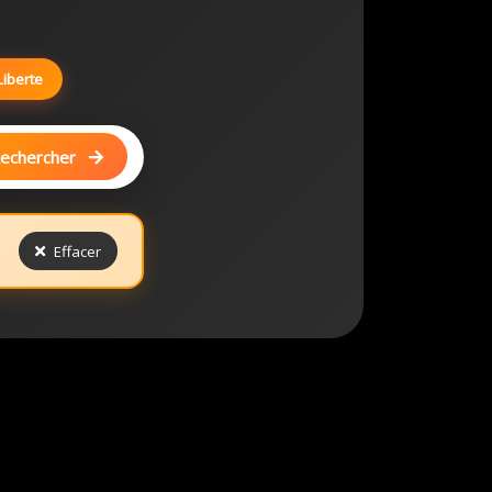
Liberte
echercher
Effacer