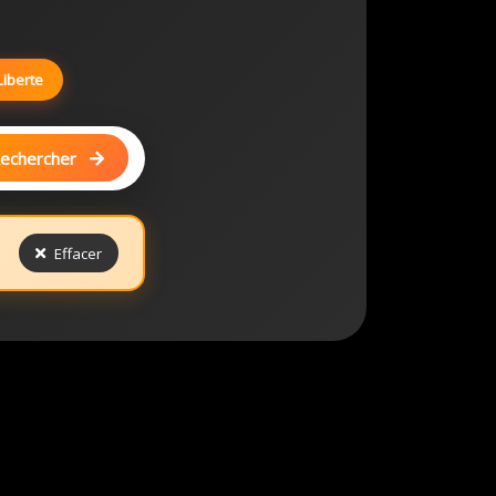
Liberte
echercher
Effacer