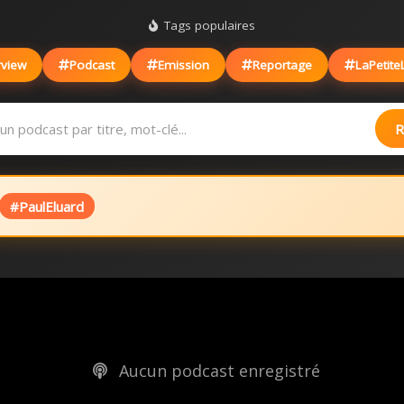
Tags populaires
rview
Podcast
Emission
Reportage
LaPetite
R
#PaulEluard
Aucun podcast enregistré