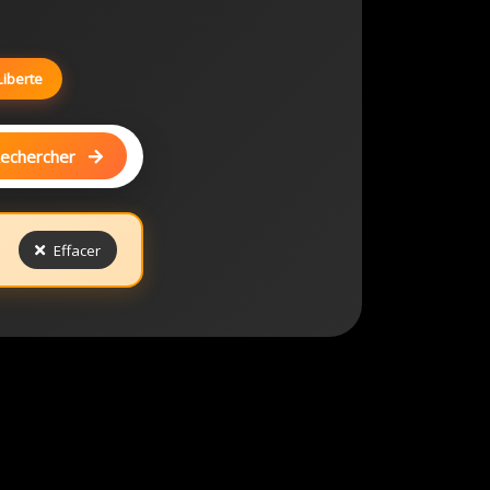
Liberte
echercher
Effacer