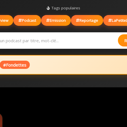
Tags populaires
rview
Podcast
Emission
Reportage
LaPetite
R
#Fondettes