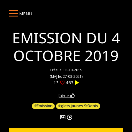
MENU
EMISSION DU 4
OCTOBRE 2019
Crée le: 03-10-2019
(MAJ le: 27-03-2021)
13
463
J'aime
#Emission
#gilets jaunes StDenis