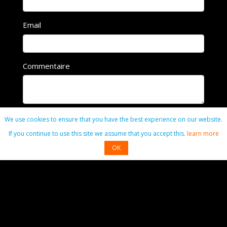
Email
Commentaire
We use cookies to ensure that you have the best experience on our website.
Commenter
If you continue to use this site we assume that you accept this.
learn more
OK
Contact
01 49 40 01 90