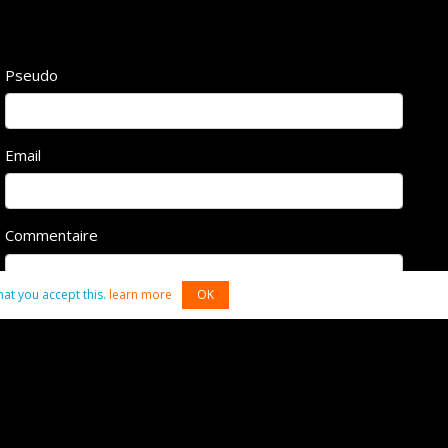
Pseudo
Email
Commentaire
hat you accept this.
learn more
OK
Commenter