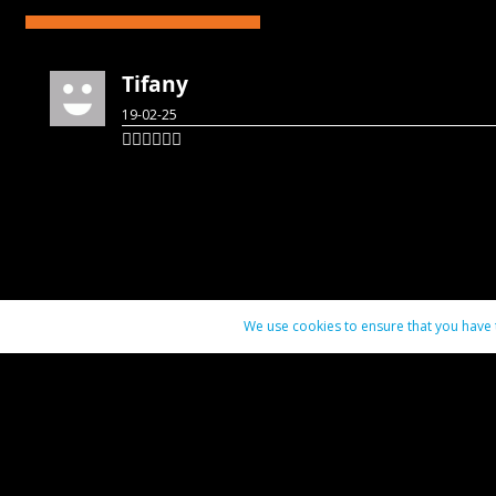
Tifany
19-02-25
👍🏾👍🏾👍🏾
We use cookies to ensure that you have t