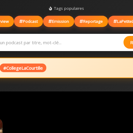
Tags populaires
rview
Podcast
Emission
Reportage
LaPetite
R
#CollegeLaCourtille