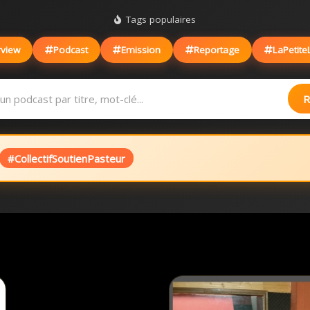
Tags populaires
rview
Podcast
Emission
Reportage
LaPetite
R
#CollectifSoutienPasteur