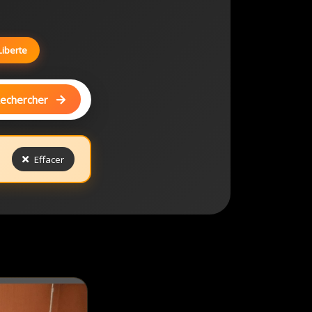
Liberte
echercher
Effacer