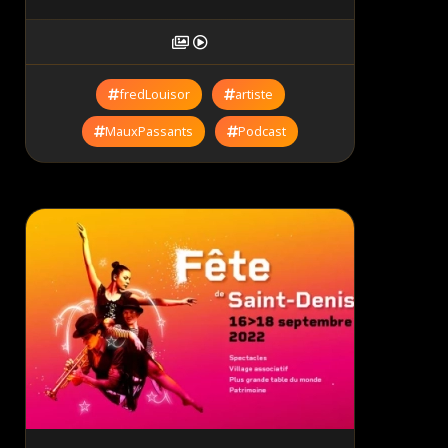
fredLouisor
artiste
MauxPassants
Podcast