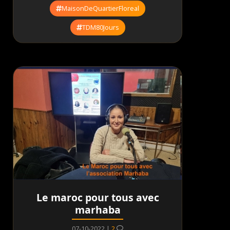
MaisonDeQuartierFloreal
TDM80Jours
Le maroc pour tous avec
marhaba
07-10-2022 |
2