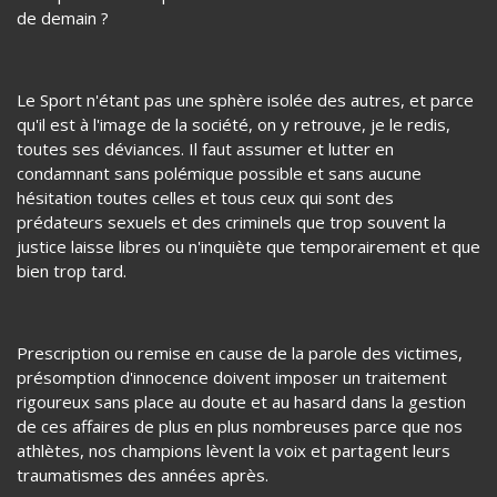
Mais quand va t-on réellement se soucier des traumatismes
des victimes, de leurs familles, de nos enfants envoyés en
toute confiance dans des structures pour apprendre,
pratiquer un sport et en sortir grandi avec des valeurs que
nous pensons indispensables à la construction de la société
de demain ?
Le Sport n'étant pas une sphère isolée des autres, et parce
qu'il est à l'image de la société, on y retrouve, je le redis,
toutes ses déviances. Il faut assumer et lutter en
condamnant sans polémique possible et sans aucune
hésitation toutes celles et tous ceux qui sont des
prédateurs sexuels et des criminels que trop souvent la
justice laisse libres ou n'inquiète que temporairement et que
bien trop tard.
Prescription ou remise en cause de la parole des victimes,
présomption d'innocence doivent imposer un traitement