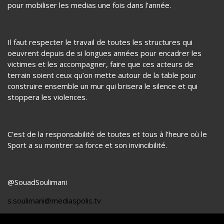
posture, qui pourra changer le monde du Sport et envoyer
un message fort et à l’unisson à tous les prédateurs qui
sévissent en pensant être intouchables. Le combat doit être
mené à tous les niveaux et pas avec un grenelle des
violences ou une conférence avec des témoignages choc
pour mobiliser les medias une fois dans l’année.
Il faut respecter le travail de toutes les structures qui
oeuvrent depuis de si longues années pour encadrer les
victimes et les accompagner, faire que ces acteurs de
terrain soient ceux qu’on mette autour de la table pour
construire ensemble un mur qui brisera le silence et qui
stoppera les violences.
C’est de la responsabilité de toutes et tous à l’heure où le
Sport a su montrer sa force et son invincibilité.