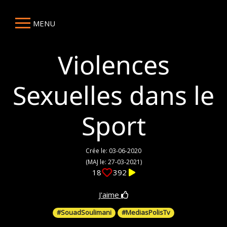
MENU
Violences
Sexuelles dans le
Sport
Crée le: 03-06-2020
(MAJ le: 27-03-2021)
18
392
J'aime
#SouadSoulimani
#MediasPolisTv