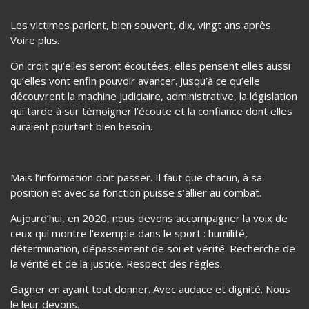
moins audible peut-être. Moins, jusqu’à ce que ces mêmes
victimes puissent le plus. Le plus, c’est se réveiller le matin
et dire STOP. Je veux avancer, je veux exister, je veux
survivre. Je vais parler.
Les victimes parlent, bien souvent, dix, vingt ans après.
Voire plus.
On croit qu’elles seront écoutées, elles pensent elles aussi
qu’elles vont enfin pouvoir avancer. Jusqu’à ce qu’elle
découvrent la machine judiciaire, administrative, la législation
qui tarde à sur témoigner l’écoute et la confiance dont elles
auraient pourtant bien besoin.
Mais l’information doit passer. Il faut que chacun, à sa
position et avec sa fonction puisse s’allier au combat.
Aujourd’hui, en 2020, nous devons accompagner la voix de
ceux qui montre l’exemple dans le sport : humilité,