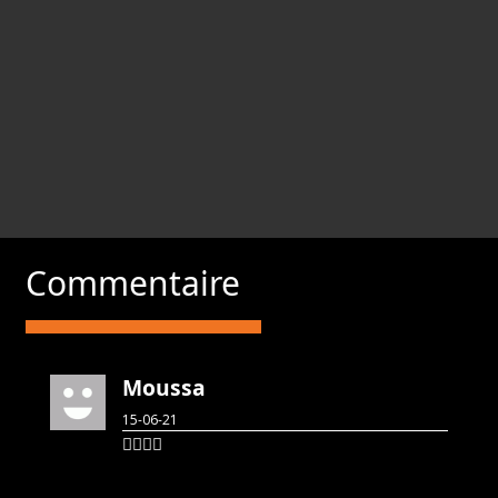
Commentaire
Moussa
15-06-21
👍🏾👍🏾