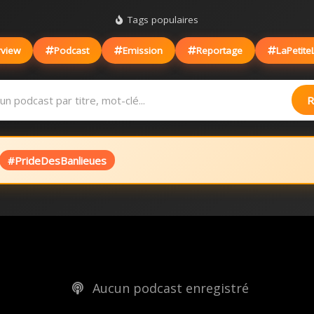
Tags populaires
rview
Podcast
Emission
Reportage
LaPetite
R
#PrideDesBanlieues
Aucun podcast enregistré