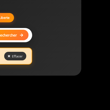
Liberte
echercher
Effacer