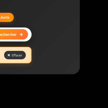
Liberte
echercher
Effacer